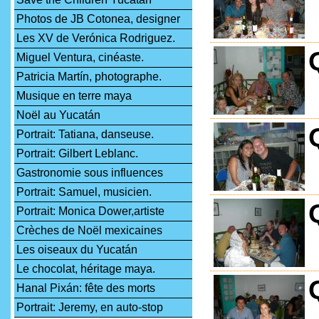
Photos de JB Cotonea, designer
Les XV de Verónica Rodriguez.
Miguel Ventura, cinéaste.
Patricia Martín, photographe.
Musique en terre maya
Noël au Yucatán
Portrait: Tatiana, danseuse.
Portrait: Gilbert Leblanc.
Gastronomie sous influences
Portrait: Samuel, musicien.
Portrait: Monica Dower,artiste
Crèches de Noël mexicaines
Les oiseaux du Yucatán
Le chocolat, héritage maya.
Hanal Pixán: fête des morts
Portrait: Jeremy, en auto-stop