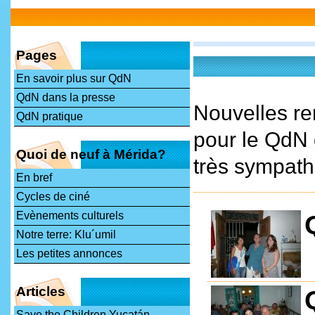
Pages
En savoir plus sur QdN
QdN dans la presse
Nouvelles re
QdN pratique
pour le QdN d
Quoi de neuf à Mérida?
très sympath
En bref
Cycles de ciné
Evènements culturels
Notre terre: Klu´umil
Les petites annonces
Articles
Save the Children Yucatán