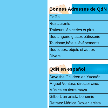
Bonnes Adresses de QdN
Cafés
Restaurants
Traiteurs, épiceries et plus
Boulangerie glaces pâtisserie
Tourisme,hôtels, évènements
Boutiques, objets et autres
Divers
QdN en español
Save the Children en Yucatán
Miguel Ventura, director cine.
Música en tierra maya
Gilbert, un artista bohemio
Retrato: Mónica Dower, artista