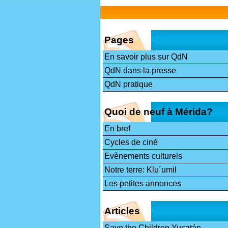
Pages
En savoir plus sur QdN
QdN dans la presse
QdN pratique
Quoi de neuf à Mérida?
En bref
Cycles de ciné
Evènements culturels
Notre terre: Klu´umil
Les petites annonces
Articles
Save the Children Yucatán