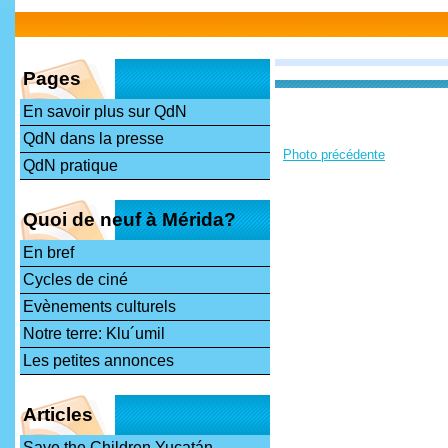
Pages
En savoir plus sur QdN
QdN dans la presse
Photo précédente
QdN pratique
Quoi de neuf à Mérida?
En bref
Cycles de ciné
Evènements culturels
Notre terre: Klu´umil
Les petites annonces
Articles
Save the Children Yucatán