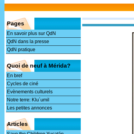
Pages
En savoir plus sur QdN
QdN dans la presse
QdN pratique
Quoi de neuf à Mérida?
En bref
Cycles de ciné
Evènements culturels
Notre terre: Klu´umil
Les petites annonces
Articles
Save the Children Yucatán