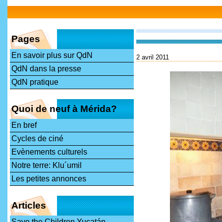
Pages
En savoir plus sur QdN
2 avril 2011
QdN dans la presse
QdN pratique
Quoi de neuf à Mérida?
En bref
Cycles de ciné
Evènements culturels
Notre terre: Klu´umil
Les petites annonces
Articles
Save the Children Yucatán